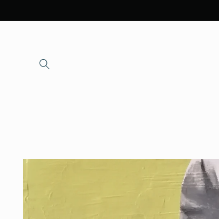
Skip to
content
Skip to
product
information