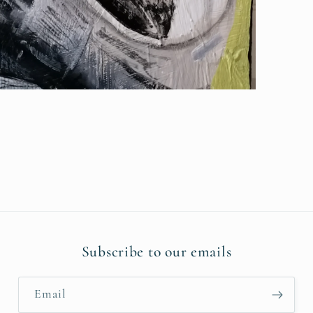
pen
edia
n
odal
Subscribe to our emails
Email