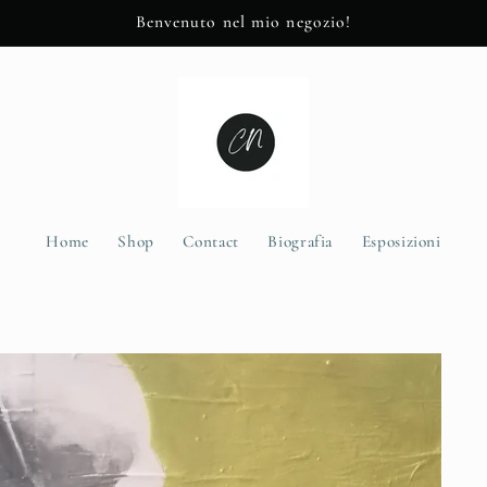
Benvenuto nel mio negozio!
Home
Shop
Contact
Biografia
Esposizioni