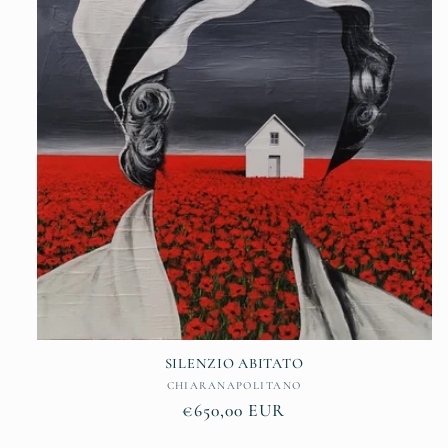
SILENZIO ABITATO
Vendor:
CHIARANAPOLITANO
Regular
€650,00 EUR
price