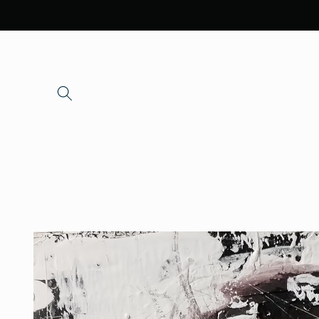
Skip to
content
Skip to
product
information