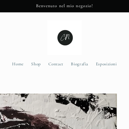
Benvenuto nel mio negozio!
Home
Shop
Contact
Biografia
Esposizioni